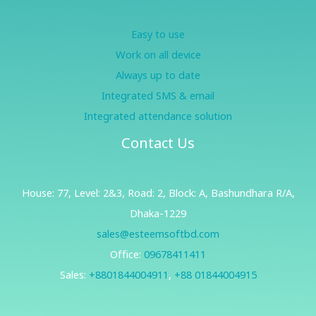
Easy to use
Work on all device
Always up to date
Integrated SMS & email
Integrated attendance solution
Contact Us
House: 77, Level: 2&3, Road: 2, Block: A, Bashundhara R/A,
Dhaka-1229
sales@esteemsoftbd.com
Office:
09678411411
Sales:
+8801844004911
,
+88 01844004915