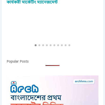
কার্যকরী মার্কেটিং ম্যানেজমেন্ট
আ
র
Popular Posts